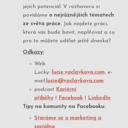
jejich potenciál. V rozhovoru si
povídáme
o nejrůznějších tématech
ze světa práce.
Jak najdete práci,
která vás bude bavit, naplňovat a co
pro to můžete udělat ještě dneska?
Odkazy:
Web
Lucky:
lucie.vaclavkova.com,
e-
mail
:
lucie@vaclavkova.com
podcast
Kariérní
příběhy
I
Facebook
I
LinkedIn
Tipy na komunity na Facebooku:
Staráme se o marketing a
sociálno