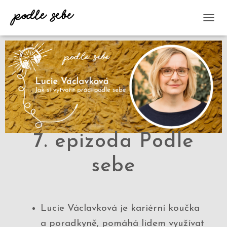
P
Ř
E
P
N
O
U
T
N
A
V
I
7. epizoda Podle
G
A
sebe
C
I
Lucie Václavková je kariérní koučka
a poradkyně, pomáhá lidem využívat